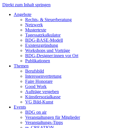
Direkt zum Inhalt springen
Angebote
Rechts- & Steuerberatung
Netzwerk
Mustertexte
Tagessatzkalkulator
BDG-BASE-Modell
Existenzgründung
Workshops und Vorträge
BDG-Designer:innen vor Ort
Publikationen
Themen
Berufsbild
Interessenvertretung
Faire Honorare
Good Work
Aufträge vergeben
Künstlersozialkasse
VG Bild-Kunst
Events
BDG on air
Veranstaltungen für Mitglieder
Veranstaltungs-Tipps
re_CREATION