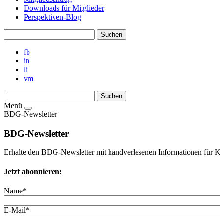
Downloads für Mitglieder
Perspektiven-Blog
fb
in
li
vm
Menü
BDG-Newsletter
BDG-Newsletter
Erhalte den BDG-Newsletter mit handverlesenen Informationen für 
Jetzt abonnieren:
Name*
E-Mail*