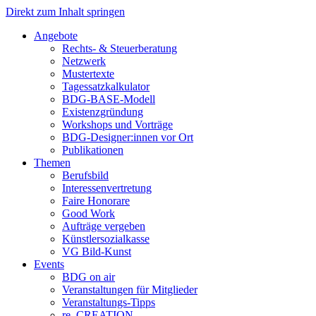
Direkt zum Inhalt springen
Angebote
Rechts- & Steuerberatung
Netzwerk
Mustertexte
Tagessatzkalkulator
BDG-BASE-Modell
Existenzgründung
Workshops und Vorträge
BDG-Designer:innen vor Ort
Publikationen
Themen
Berufsbild
Interessenvertretung
Faire Honorare
Good Work
Aufträge vergeben
Künstlersozialkasse
VG Bild-Kunst
Events
BDG on air
Veranstaltungen für Mitglieder
Veranstaltungs-Tipps
re_CREATION