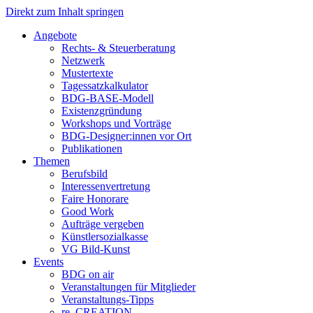
Direkt zum Inhalt springen
Angebote
Rechts- & Steuerberatung
Netzwerk
Mustertexte
Tagessatzkalkulator
BDG-BASE-Modell
Existenzgründung
Workshops und Vorträge
BDG-Designer:innen vor Ort
Publikationen
Themen
Berufsbild
Interessenvertretung
Faire Honorare
Good Work
Aufträge vergeben
Künstlersozialkasse
VG Bild-Kunst
Events
BDG on air
Veranstaltungen für Mitglieder
Veranstaltungs-Tipps
re_CREATION