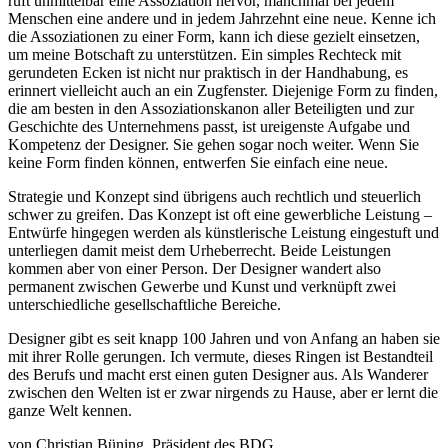
ruft unmittelbar eine Assoziation hervor, manchmal bei jedem
Menschen eine andere und in jedem Jahrzehnt eine neue. Kenne ich
die Assoziationen zu einer Form, kann ich diese gezielt einsetzen,
um meine Botschaft zu unterstützen. Ein simples Rechteck mit
gerundeten Ecken ist nicht nur praktisch in der Handhabung, es
erinnert vielleicht auch an ein Zugfenster. Diejenige Form zu finden,
die am besten in den Assoziationskanon aller Beteiligten und zur
Geschichte des Unternehmens passt, ist ureigenste Aufgabe und
Kompetenz der Designer. Sie gehen sogar noch weiter. Wenn Sie
keine Form finden können, entwerfen Sie einfach eine neue.
Strategie und Konzept sind übrigens auch rechtlich und steuerlich
schwer zu greifen. Das Konzept ist oft eine gewerbliche Leistung –
Entwürfe hingegen werden als künstlerische Leistung eingestuft und
unterliegen damit meist dem Urheberrecht. Beide Leistungen
kommen aber von einer Person. Der Designer wandert also
permanent zwischen Gewerbe und Kunst und verknüpft zwei
unterschiedliche gesellschaftliche Bereiche.
Designer gibt es seit knapp 100 Jahren und von Anfang an haben sie
mit ihrer Rolle gerungen. Ich vermute, dieses Ringen ist Bestandteil
des Berufs und macht erst einen guten Designer aus. Als Wanderer
zwischen den Welten ist er zwar nirgends zu Hause, aber er lernt die
ganze Welt kennen.
von Christian Büning, Präsident des BDG