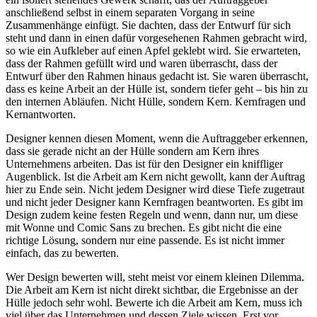
anschließend selbst in einem separaten Vorgang in seine
Zusammenhänge einfügt. Sie dachten, dass der Entwurf für sich
steht und dann in einen dafür vorgesehenen Rahmen gebracht wird,
so wie ein Aufkleber auf einen Apfel geklebt wird. Sie erwarteten,
dass der Rahmen gefüllt wird und waren überrascht, dass der
Entwurf über den Rahmen hinaus gedacht ist. Sie waren überrascht,
dass es keine Arbeit an der Hülle ist, sondern tiefer geht – bis hin zu
den internen Abläufen. Nicht Hülle, sondern Kern. Kernfragen und
Kernantworten.
Designer kennen diesen Moment, wenn die Auftraggeber erkennen,
dass sie gerade nicht an der Hülle sondern am Kern ihres
Unternehmens arbeiten. Das ist für den Designer ein kniffliger
Augenblick. Ist die Arbeit am Kern nicht gewollt, kann der Auftrag
hier zu Ende sein. Nicht jedem Designer wird diese Tiefe zugetraut
und nicht jeder Designer kann Kernfragen beantworten. Es gibt im
Design zudem keine festen Regeln und wenn, dann nur, um diese
mit Wonne und Comic Sans zu brechen. Es gibt nicht die eine
richtige Lösung, sondern nur eine passende. Es ist nicht immer
einfach, das zu bewerten.
Wer Design bewerten will, steht meist vor einem kleinen Dilemma.
Die Arbeit am Kern ist nicht direkt sichtbar, die Ergebnisse an der
Hülle jedoch sehr wohl. Bewerte ich die Arbeit am Kern, muss ich
viel über das Unternehmen und dessen Ziele wissen. Erst vor