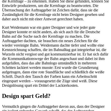
die Kernfrage – zu erkennen. Haben Sie diese gefunden, können Sie
Entwürfe produzieren, um die Kernfrage zu beantworten. Die
Überraschung der Auftraggeber ist Zeichen dafür, dass sie die
Zuständigkeit für die Kernfrage nicht beim Designer gesehen und
daher auch nicht mit einer Antwort gerechnet haben.
Kurt Weidemann war ein guter Designer und wie jeder gute
Designer konnte er nicht anders, als sich auch für die Deutsche
Bahn auf die Suche nach der Kernfrage zu machen. Die
Auftraggeber dachten, sie brauchen ein neues Zeichen für die
wieder vereinigte Bahn. Weidemann dachte tiefer und wollte eine
Kennzeichnung schaffen, die im Bahnalltag gut integrierbar ist, die
Wurzeln nicht vergisst und gut kommunizierbar ist. Er hat sich dafür
die Kommunikationswege der Bahn angeschaut und dabei ist ihm
aufgefallen, dass das alte Bahnlogo umständlich in mehreren
Schritten lackiert werden musste: Erst wurde die Grundierung
aufgetragen, dann eine rote Standfläche und schließlich die weiße
Schrift. Durch den Tausch der Farben kann ein Arbeitsschritt
eingespart werden – vorausgesetzt die Züge sind weiß. Diese
Designlösung spart ein Drittel der Lackierkosten.
Design spart Geld?
Vermutlich gingen die Auftraggeber davon aus, dass der Designer
ein isoliert stehendes Gewerk schafft, das der Auftraggeber