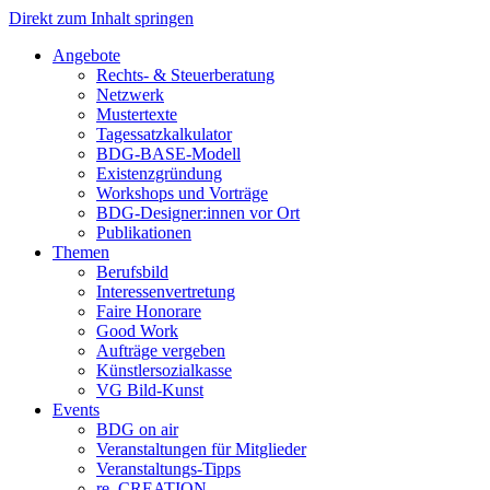
Direkt zum Inhalt springen
Angebote
Rechts- & Steuerberatung
Netzwerk
Mustertexte
Tagessatzkalkulator
BDG-BASE-Modell
Existenzgründung
Workshops und Vorträge
BDG-Designer:innen vor Ort
Publikationen
Themen
Berufsbild
Interessenvertretung
Faire Honorare
Good Work
Aufträge vergeben
Künstlersozialkasse
VG Bild-Kunst
Events
BDG on air
Veranstaltungen für Mitglieder
Veranstaltungs-Tipps
re_CREATION