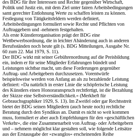
des BDG für ihre Interessen und Rechte gegenüber Wirtschaft,
Politik und Justiz ein, mit dem Ziel unter fairen Arbeitsbedingungen
samt gerechter Entlohnung Werte zu schaffen leisten zu können.
Festlegung von Tätigkeitsfeldern werden definiert,
Arbeitsbedingungen formuliert sowie Rechte und Pflichten von
Auftraggebern und -nehmern festgehalten.
Als erste Künstlerorganisation prägt der BDG eine
Wettbewerbsordnung, die in leichter Abänderung auch in anderen
Berufsständen noch heute gilt (s. BDG Mitteilungen, Ausgabe Nr.
60 zum 22. Mai 1979, S. 11).
Der BDG wirkt mit seiner Gebührenordnung auf die Preisbildung
ein, indem er für seine Mitglieder Erfahrungen bündelt und
Leistungen sichtbar macht, um diese Forderungen gegenüber
Auftrag- und Arbeitgebern durchzusetzen. Vorentwürfe
beispielsweise werden von Anfang an als zu bezahlende Leistung
definiert: »Da natürlich in erster Linie die schöpferische Leistung
des Künstlers einen Honoraranspruch rechtfertigt, ist die Bezahlung
der Skizze eine Selbstverständlichkeit.« (Merkheft für
Gebrauchsgraphiker 1929, S. 13). Im Zweifel oder gar Rechtsstreit
bietet der BDG seinen Mitgliedern (auch heute noch) rechtliche
Beratung durch den Syndikus an. Damit es nicht so weit kommen
muss, formuliert er aber auch Empfehlungen für den »geschäftlichen
Verkehr«, die eine Zusammenarbeit von Auftrag- oder Arbeitgebern
und – nehmern möglichst klar gestalten soll, wie folgende Leitsätze
aus der Erstausgabe der »zwanglos« erscheinenden Reihe