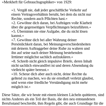
»Merkheft für Gebrauchsgraphiker« von 1929:
»1. Vergiß nie, daß jeder geschäftliche Verkehr auf
einem Vertragsverhältnis beruht, bei dem du nicht nur
Rechte, sondern auch Pflichten hast.«
»2. Gewöhne dich daran, bei Aufträgen volle Klarheit
über die gegenseitigen Verpflichtungen beizuführen.«
»5. Übernimm nie eine Aufgabe, die du nicht lösen
kannst.«
»7. Gewöhne dich bei aller Wahrung deiner
Persönlichkeit daran, bei Meinungsverschiedenheiten
mit deinem Auftraggeber deine Ruhe zu wahren und
ihn auf seine nach deiner Meinung bestehenden
Irrtümer möglichst sachlich aufzuklären.«
»8. Schreib nicht gleich impulsive Briefe, deren Inhalt
nicht sachlich einwandfrei ist und deren Absendung du
vielleicht später bereust.«
»10. Scheue dich aber auch nicht, deine Rechte da
geltend zu machen, wo du sie ernsthaft verletzt glaubst,
und wenn eine friedliche Verständigung nicht mehr
möglich ist.«
Diese Sätze, die wir heute mit einem kleinen Lächeln quittieren, sind
nichts Anderes als ein Teil der Basis, die den neu entstandenen
Berufsstand beschreibt, ihm Regeln gibt, die auch Grundlage für die