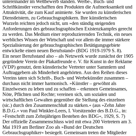
untereinander im Wettbewerb standen. Werbe-, Buch- und
Schriftkünstler verschafften den Produkten die Aufmerksamkeit und
Attraktivität, die zum Kauf animierte. Sie wurden zu künstlerischen
Dienstleistern, zu Gebrauchsgraphikern. Ihre künstlerischen
Wurzeln reichten jedoch nicht, um »den ständig steigenden
Anforderungen des gebrauchsgraphischen Existenzkampfes gerecht
zu werden. Das Medium einer reproduzierenden Technik, ein neues
werbliches Wissen der Wirtschaft und vor allem die immer stärkere
Spezialisierung der gebrauchsgraphischen Betätigungsgebiete
entwickelte einen neuen Berufsstand« (BDG 1919-1979 S. 8).
Ein neuer Berufsstand also – als Netzwerk wurde zunächst der 1905
gegründete Verein der Plakatfreunde e. V. für Kunst in der Reklame
(VDP) genutzt, dem künstlerische Vertreter unter Sammlern und
Auftraggebern als Minderheit angehörten. Aus den Reihen dieses
Vereins taten sich Schrift-, Buch- und Werbekünstler zusammen –
durchaus nicht immer harmonisch. »Künstler – gewöhnt als
Einzelwesen zu leben und zu schaffen – erkennen Gemeinsames,
Nöte, Pflichten und Rechte; vereinen sich, um sozialen und
wirtschaftlichen Gewalten gegenüber die Stellung des einzelnen
(sic.) durch den Zusammenschluß zu stärken.« (aus »Zehn Jahre
B.D.G.« von Paul Winkler-Leers, I. Vorsitzender des B.D.G., in:
»Festschrift zum Zehnjährigen Bestehen des BDG«, 1929, S. 7)
Der offizielle Zusammenschluss wird mit etwa 200 Vertretern am 3.
Mai 1919 am Berliner Zoo als »Bund der Deutschen
Gebrauchsgraphiker« besiegelt. Gemeinsam treten die Mitglieder