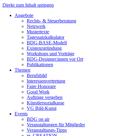
Direkt zum Inhalt springen
Angebote
Rechts- & Steuerberatung
Netzwerk
Mustertexte
Tagessatzkalkulator
BDG-BASE-Modell
Existenzgründung
Workshops und Vorträge
BDG-Designer:innen vor Ort
Publikationen
Themen
Berufsbild
Interessenvertretung
Faire Honorare
Good Work
Aufträge vergeben
Künstlersozialkasse
VG Bild-Kunst
Events
BDG on air
Veranstaltungen für Mitglieder
Veranstaltungs-Tipps
re_CREATION