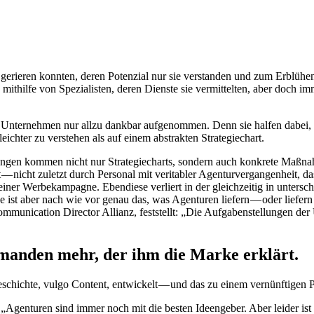
e gerieren konnten, deren Potenzial nur sie verstanden und zum Erblüh
ithilfe von Spezialisten, deren Dienste sie vermittelten, aber doch imm
 Unternehmen nur allzu dankbar aufgenommen. Denn sie halfen dabei, 
eichter zu verstehen als auf einem abstrakten Strategiechart.
ilungen kommen nicht nur Strategiecharts, sondern auch konkrete Maßn
cht zuletzt durch Personal mit veritabler Agenturvergangenheit, das 
iner Werbekampagne. Ebendiese verliert in der gleichzeitig in untersc
t aber nach wie vor genau das, was Agenturen liefern — oder liefern k
munication Director Allianz, feststellt: „Die Aufgabenstellungen der
emanden mehr, der ihm die Marke erklärt.
schichte, vulgo Content, entwickelt — und das zu einem vernünftigen P
 „Agenturen sind immer noch mit die besten Ideengeber. Aber leider ist