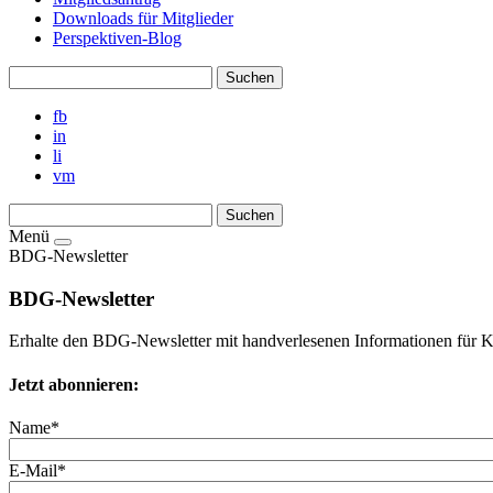
Downloads für Mitglieder
Perspektiven-Blog
fb
in
li
vm
Menü
BDG-Newsletter
BDG-Newsletter
Erhalte den BDG-Newsletter mit handverlesenen Informationen für 
Jetzt abonnieren:
Name*
E-Mail*