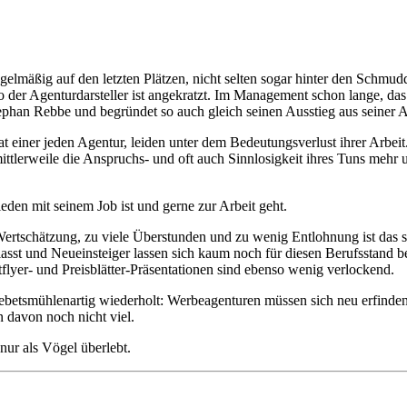
regelmäßig auf den letzten Plätzen, nicht selten sogar hinter den Schmu
Ego der Agenturdarsteller ist angekratzt. Im Management schon lange, da
ephan Rebbe und begründet so auch gleich seinen Ausstieg aus seiner 
rat einer jeden Agentur, leiden unter dem Bedeutungsverlust ihrer Arbei
mittlerweile die Anspruchs- und oft auch Sinnlosigkeit ihres Tuns me
ieden mit seinem Job ist und gerne zur Arbeit geht.
ertschätzung, zu viele Überstunden und zu wenig Entlohnung ist das 
rblasst und Neueinsteiger lassen sich kaum noch für diesen Berufsstand 
flyer- und Preisblätter-Präsentationen sind ebenso wenig verlockend.
betsmühlenartig wiederholt: Werbeagenturen müssen sich neu erfinden. 
 davon noch nicht viel.
nur als Vögel überlebt.