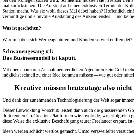
bei den Kollegen stoßen wird. Schließlich mussten sie in letzter Z
mal zurückstehen. Die Aussicht auf einen exklusiven Termin der Kolleg
Station macht. Was sie wohl dieses Mal dabei haben? Hoffentlich einf
vernünftige und sinnvolle Ausstattung des Außendienstes — und kein
Was ist geschehen?
Warum haben sich Werbeagenturen und Kunden so weit entfremdet?
Schwanengesang #1:
Das Businessmodell ist kaputt.
Mit überschaubaren Ausnahmen verdienen Agenturen kein Geld mehr mi
möglichst schnell zu einer Idee kommen müssen — wie gut oder mittelg
Kreative müssen heutzutage also nicht 
Und dank der zunehmenden Technologisierung der Welt sogar immer 
Dieser Entwicklung Vorschub leisten dann auch die grassierenden G
florierenden Co-Creation-Plattformen wie jovoto.de, wo erfolgreich g
diese Weise die exklusive Beschäftigung teurer Freelancer erspart, ist
Ideen werden schlicht wertlos gemacht. Umso verzweifelter versuchen