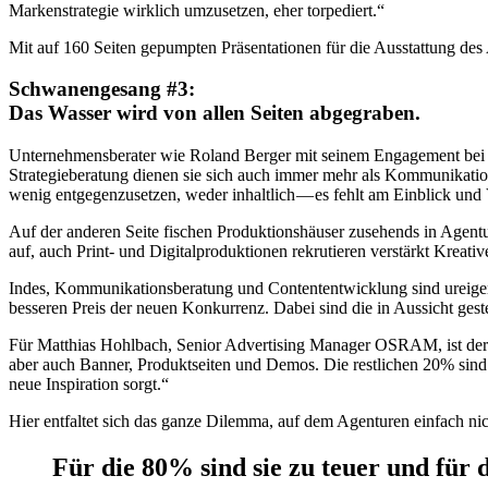
Markenstrategie wirklich umzusetzen, eher torpediert.“
Mit auf 160 Seiten gepumpten Präsentationen für die Ausstattung des
Schwanengesang #3:
Das Wasser wird von allen Seiten abgegraben.
Unternehmensberater wie Roland Berger mit seinem Engagement bei N
Strategieberatung dienen sie sich auch immer mehr als Kommunikation
wenig entgegenzusetzen, weder inhaltlich — es fehlt am Einblick und
Auf der anderen Seite fischen Produktionshäuser zusehends in Agentu
auf, auch Print- und Digitalproduktionen rekrutieren verstärkt Kre
Indes, Kommunikationsberatung und Contententwicklung sind ureige
besseren Preis der neuen Konkurrenz. Dabei sind die in Aussicht gest
Für Matthias Hohlbach, Senior Advertising Manager OSRAM, ist der A
aber auch Banner, Produktseiten und Demos. Die restlichen 20% sind k
neue Inspiration sorgt.“
Hier entfaltet sich das ganze Dilemma, auf dem Agenturen einfach ni
Für die 80% sind sie zu teuer und für 