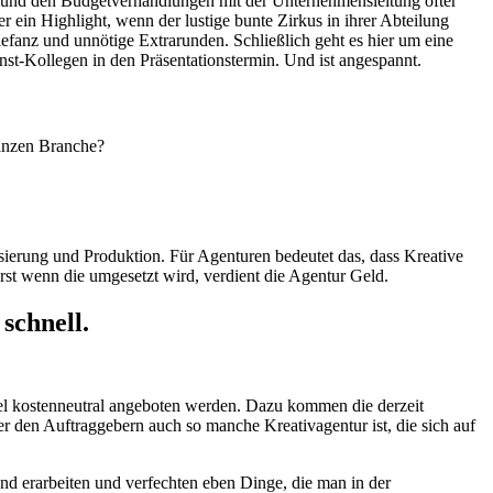
p und den Budgetverhandlungen mit der Unternehmensleitung öfter
r ein Highlight, wenn der lustige bunte Zirkus in ihrer Abteilung
efanz und unnötige Extrarunden. Schließlich geht es hier um eine
t-Kollegen in den Präsentationstermin. Und ist angespannt.
ganzen Branche?
sierung und Produktion. Für Agenturen bedeutet das, dass Kreative
rst wenn die umgesetzt wird, verdient die Agentur Geld.
schnell.
el kostenneutral angeboten werden. Dazu kommen die derzeit
er den Auftraggebern auch so manche Kreativagentur ist, die sich auf
nd erarbeiten und verfechten eben Dinge, die man in der