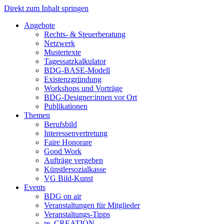
Direkt zum Inhalt springen
Angebote
Rechts- & Steuerberatung
Netzwerk
Mustertexte
Tagessatzkalkulator
BDG-BASE-Modell
Existenzgründung
Workshops und Vorträge
BDG-Designer:innen vor Ort
Publikationen
Themen
Berufsbild
Interessenvertretung
Faire Honorare
Good Work
Aufträge vergeben
Künstlersozialkasse
VG Bild-Kunst
Events
BDG on air
Veranstaltungen für Mitglieder
Veranstaltungs-Tipps
re_CREATION