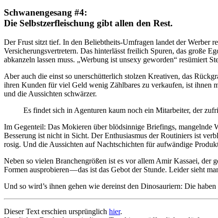
Schwanengesang #4:
Die Selbstzerfleischung gibt allen den Rest.
Der Frust sitzt tief. In den Beliebtheits-Umfragen landet der Werber 
Versicherungsvertretern. Das hinterlässt freilich Spuren, das große 
abkanzeln lassen muss. „Werbung ist unsexy geworden“ resümiert St
Aber auch die einst so unerschütterlich stolzen Kreativen, das Rückg
ihren Kunden für viel Geld wenig Zählbares zu verkaufen, ist ihnen 
und die Aussichten schwärzer.
Es findet sich in Agenturen kaum noch ein Mitarbeiter, der zufr
Im Gegenteil: Das Mokieren über blödsinnige Briefings, mangelnde W
Besserung ist nicht in Sicht. Der Enthusiasmus der Routiniers ist ve
rosig. Und die Aussichten auf Nachtschichten für aufwändige Produkt
Neben so vielen Branchengrößen ist es vor allem Amir Kassaei, der ge
Formen ausprobieren — das ist das Gebot der Stunde. Leider sieht man
Und so wird’s ihnen gehen wie dereinst den Dinosauriern: Die haben 
Dieser Text erschien ursprünglich
hier
.