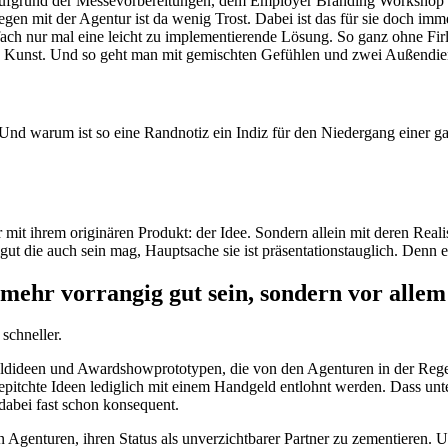
eit aufgrund der Messevorbereitungen, dem Employer Branding Worksho
en mit der Agentur ist da wenig Trost. Dabei ist das für sie doch imme
ach nur mal eine leicht zu implementierende Lösung. So ganz ohne Firl
e Kunst. Und so geht man mit gemischten Gefühlen und zwei Außendiens
Und warum ist so eine Randnotiz ein Indiz für den Niedergang einer 
t ihrem originären Produkt: der Idee. Sondern allein mit deren Reali
ut die auch sein mag, Hauptsache sie ist präsentationstauglich. Denn e
mehr vorrangig gut sein, sondern vor allem 
schneller.
oldideen und Awardshowprototypen, die von den Agenturen in der Reg
epitchte Ideen lediglich mit einem Handgeld entlohnt werden. Dass unt
 dabei fast schon konsequent.
 Agenturen, ihren Status als unverzichtbarer Partner zu zementieren. U