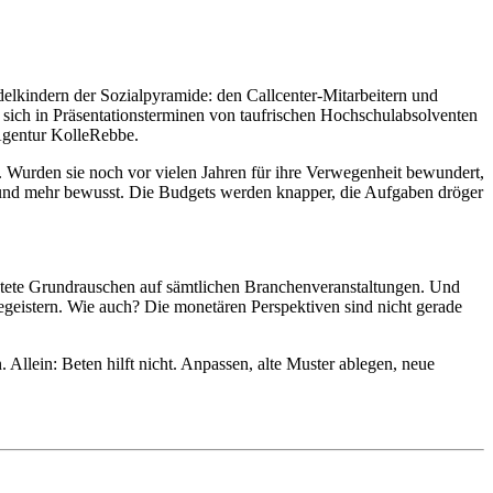
ddelkindern der Sozialpyramide: den Callcenter-Mitarbeitern und
s sich in Präsentationsterminen von taufrischen Hochschulabsolventen
Agentur KolleRebbe.
t. Wurden sie noch vor vielen Jahren für ihre Verwegenheit bewundert,
hr und mehr bewusst. Die Budgets werden knapper, die Aufgaben dröger
stete Grundrauschen auf sämtlichen Branchenveranstaltungen. Und
begeistern. Wie auch? Die monetären Perspektiven sind nicht gerade
Allein: Beten hilft nicht. Anpassen, alte Muster ablegen, neue