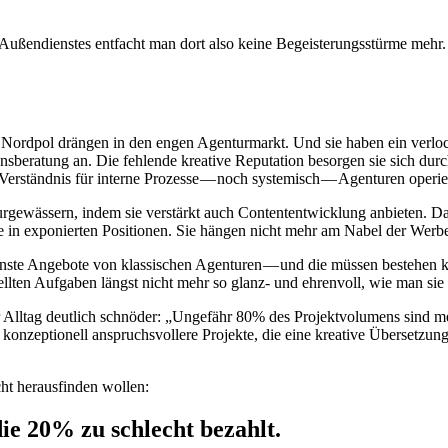
 Außendienstes entfacht man dort also keine Begeisterungsstürme mehr.
ordpol drängen in den engen Agenturmarkt. Und sie haben ein verloc
sberatung an. Die fehlende kreative Reputation besorgen sie sich dur
 Verständnis für interne Prozesse — noch systemisch — Agenturen operi
rgewässern, indem sie verstärkt auch Contententwicklung anbieten. Da
ative in exponierten Positionen. Sie hängen nicht mehr am Nabel der 
nste Angebote von klassischen Agenturen — und die müssen bestehen
ellten Aufgaben längst nicht mehr so glanz- und ehrenvoll, wie man sie 
lltag deutlich schnöder: „Ungefähr 80% des Projektvolumens sind meh
onzeptionell anspruchsvollere Projekte, die eine kreative Übersetzung
cht herausfinden wollen:
die 20% zu schlecht bezahlt.