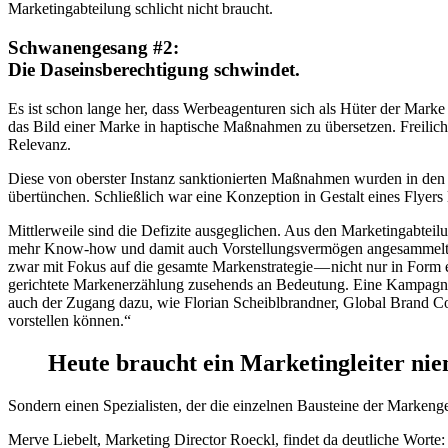
Marketingabteilung schlicht nicht braucht.
Schwanengesang #2:
Die Daseinsberechtigung schwindet.
Es ist schon lange her, dass Werbeagenturen sich als Hüter der Mark
das Bild einer Marke in haptische Maßnahmen zu übersetzen. Freilich m
Relevanz.
Diese von oberster Instanz sanktionierten Maßnahmen wurden in den
übertünchen. Schließlich war eine Konzeption in Gestalt eines Flyers l
Mittlerweile sind die Defizite ausgeglichen. Aus den Marketingabte
mehr Know-how und damit auch Vorstellungsvermögen angesammelt — ni
zwar mit Fokus auf die gesamte Markenstrategie — nicht nur in Form e
gerichtete Markenerzählung zusehends an Bedeutung. Eine Kampagne is
auch der Zugang dazu, wie Florian Scheiblbrandner, Global Brand Com
vorstellen können.“
Heute braucht ein Marketingleiter ni
Sondern einen Spezialisten, der die einzelnen Bausteine der Markenge
Merve Liebelt, Marketing Director Roeckl, findet da deutliche Worte: