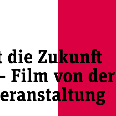
t die Zukunft
– Film von der
eranstaltung