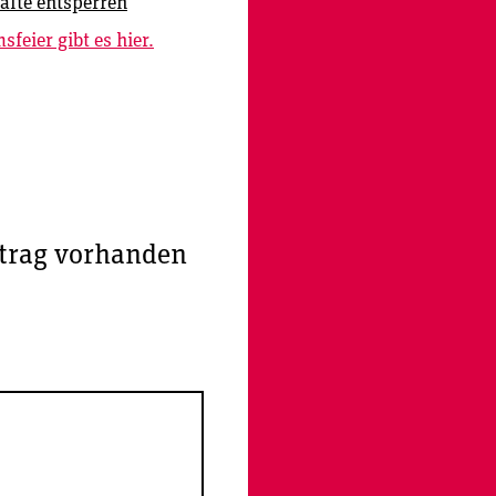
alte entsperren
feier gibt es hier.
trag vorhanden