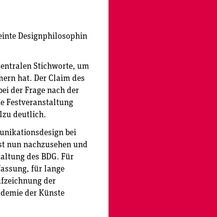
einte Designphilosophin
zentralen Stichworte, um
mern hat. Der Claim des
ei der Frage nach der
ie Festveranstaltung
zu deutlich.
unikationsdesign bei
 ist nun nachzusehen und
taltung des BDG. Für
fassung, für lange
ufzeichnung der
ademie der Künste