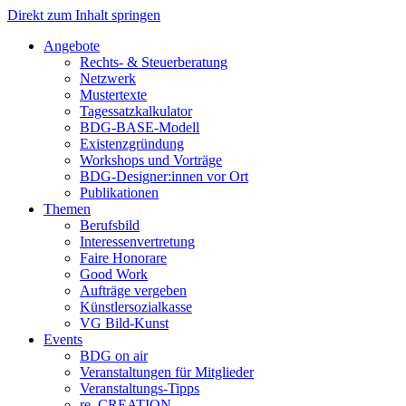
Direkt zum Inhalt springen
Angebote
Rechts- & Steuerberatung
Netzwerk
Mustertexte
Tagessatzkalkulator
BDG-BASE-Modell
Existenzgründung
Workshops und Vorträge
BDG-Designer:innen vor Ort
Publikationen
Themen
Berufsbild
Interessenvertretung
Faire Honorare
Good Work
Aufträge vergeben
Künstlersozialkasse
VG Bild-Kunst
Events
BDG on air
Veranstaltungen für Mitglieder
Veranstaltungs-Tipps
re_CREATION