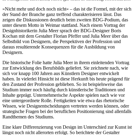
»Nicht mehr und doch noch nicht« – das ist die Formel, mit der sich
der Stand der Branche ganz treffend charakterisieren lässt. Das
zeigen die Diskussionen deutlich beim zweiten BDG-Podium, das
unter diesem Motto in Weimar stattfand. Nach einem Vortrag der
Designhistorikerin Julia Meer sprach der BDG-Designer Boris
Kochan mit dem Gestalter Florian Pfeffer und Julia Meer über das
Selbstbild von Designern, die Perspektiven der Profession und
daraus resultierende Konsequenzen für die Ausbildung von
Designern.
Die historische Folie hatte Julia Meer in ihrem einleitenden Vortrag
zur Entwicklung des Berufsbilds geliefert. Sie zeichnete nach, wie
sich vor knapp 100 Jahren aus Künstlern Designer entwickelt
haben. In vielerlei Hinsicht ist diese Herkunft bis heute prägend für
den Zustand der Profession geblieben. So ist beispielsweise das
Studium immer noch häufig durch künstlerische Traditionen und
Inhalte geprägt. Unternehmerische Aspekte spielen nach wie vor
eine untergeordnete Rolle. Fertigkeiten wie etwa das rhetorische
Wissen, wie Designentscheidungen vertreten werden können, oder
strategische Fragen bei der beruflichen Positionierung sind allenfalls
Randthemen des Studiums.
Eine klare Differenzierung von Design im Unterschied zur Kunst ist
längst noch nicht allerorten erfolgt. So berichtete der Gestalter