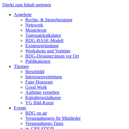
Direkt zum Inhalt springen
Angebote
Rechts- & Steuerberatung
Netzwerk
Mustertexte
Tagessatzkalkulator
BDG-BASE-Modell
Existenzgründung
Workshops und Vorträge
BDG-Designer:innen vor Ort
Publikationen
Themen
Berufsbild
Interessenvertretung
Faire Honorare
Good Work
Aufträge vergeben
Künstlersozialkasse
VG Bild-Kunst
Events
BDG on air
Veranstaltungen für Mitglieder
Veranstaltungs-Tipps
re_CREATION