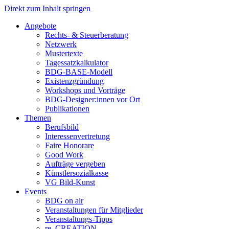
Direkt zum Inhalt springen
Angebote
Rechts- & Steuerberatung
Netzwerk
Mustertexte
Tagessatzkalkulator
BDG-BASE-Modell
Existenzgründung
Workshops und Vorträge
BDG-Designer:innen vor Ort
Publikationen
Themen
Berufsbild
Interessenvertretung
Faire Honorare
Good Work
Aufträge vergeben
Künstlersozialkasse
VG Bild-Kunst
Events
BDG on air
Veranstaltungen für Mitglieder
Veranstaltungs-Tipps
re_CREATION