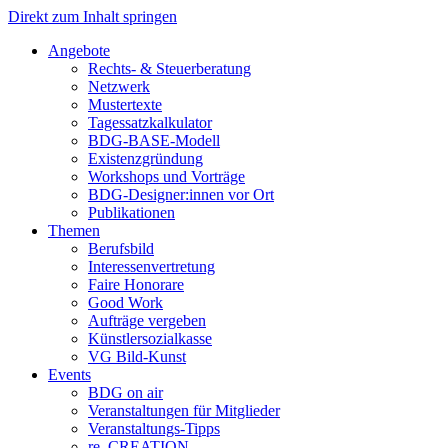
Direkt zum Inhalt springen
Angebote
Rechts- & Steuerberatung
Netzwerk
Mustertexte
Tagessatzkalkulator
BDG-BASE-Modell
Existenzgründung
Workshops und Vorträge
BDG-Designer:innen vor Ort
Publikationen
Themen
Berufsbild
Interessenvertretung
Faire Honorare
Good Work
Aufträge vergeben
Künstlersozialkasse
VG Bild-Kunst
Events
BDG on air
Veranstaltungen für Mitglieder
Veranstaltungs-Tipps
re_CREATION