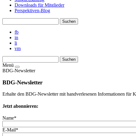
Downloads für Mitglieder
Perspektiven-Blog
fb
in
li
vm
Menü
BDG-Newsletter
BDG-Newsletter
Erhalte den BDG-Newsletter mit handverlesenen Informationen für 
Jetzt abonnieren:
Name*
E-Mail*