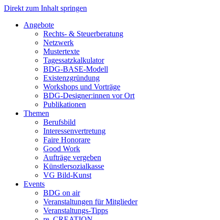
Direkt zum Inhalt springen
Angebote
Rechts- & Steuerberatung
Netzwerk
Mustertexte
Tagessatzkalkulator
BDG-BASE-Modell
Existenzgründung
Workshops und Vorträge
BDG-Designer:innen vor Ort
Publikationen
Themen
Berufsbild
Interessenvertretung
Faire Honorare
Good Work
Aufträge vergeben
Künstlersozialkasse
VG Bild-Kunst
Events
BDG on air
Veranstaltungen für Mitglieder
Veranstaltungs-Tipps
re_CREATION