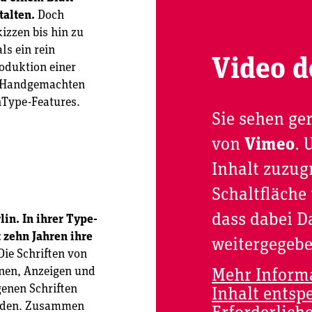
talten.
Doch
kizzen bis hin zu
ls ein rein
Video d
roduktion einer
um Handgemachten
nType-Features.
Sie sehen ge
von
Vimeo
. 
Inhalt zuzugr
Schaltfläche 
dass dabei D
lin. In ihrer Type-
t zehn Jahren ihre
weitergegeb
Die Schriften von
nen, Anzeigen und
Mehr Inform
genen Schriften
Inhalt entsp
unden. Zusammen