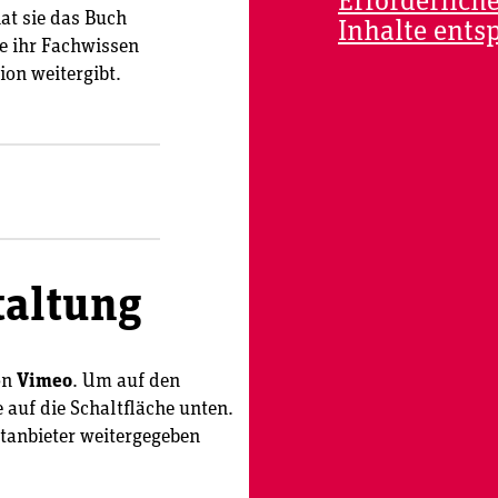
Erforderlich
at sie das Buch
Inhalte ents
e ihr Fachwissen
on weitergibt.
taltung
on
Vimeo
. Um auf den
e auf die Schaltfläche unten.
ttanbieter weitergegeben