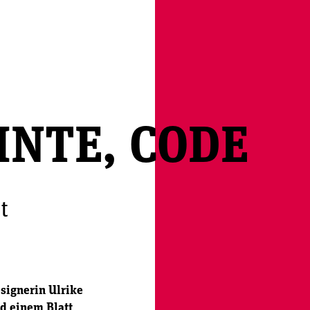
INTE, CODE
t
signerin Ulrike
d einem Blatt