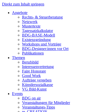
Direkt zum Inhalt springen
Angebote
Rechts- & Steuerberatung
Netzwerk
Mustertexte
Tagessatzkalkulator
BDG-BASE-Modell
Existenzgründung
Workshops und Vorträge
BDG-Designer:innen vor Ort
Publikationen
Themen
Berufsbild
Interessenvertretung
Faire Honorare
Good Work
Aufträge vergeben
Künstlersozialkasse
VG Bild-Kunst
Events
BDG on air
Veranstaltungen für Mitglieder
Veranstaltungs-Tipps
re_CREATION