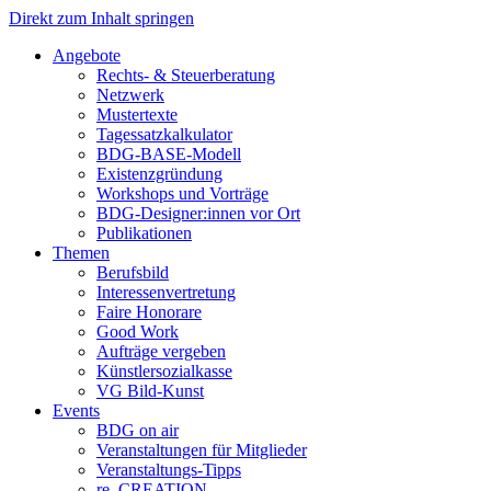
Direkt zum Inhalt springen
Angebote
Rechts- & Steuerberatung
Netzwerk
Mustertexte
Tagessatzkalkulator
BDG-BASE-Modell
Existenzgründung
Workshops und Vorträge
BDG-Designer:innen vor Ort
Publikationen
Themen
Berufsbild
Interessenvertretung
Faire Honorare
Good Work
Aufträge vergeben
Künstlersozialkasse
VG Bild-Kunst
Events
BDG on air
Veranstaltungen für Mitglieder
Veranstaltungs-Tipps
re_CREATION