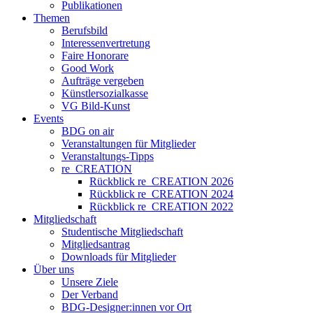
Publikationen
Themen
Berufsbild
Interessenvertretung
Faire Honorare
Good Work
Aufträge vergeben
Künstlersozialkasse
VG Bild-Kunst
Events
BDG on air
Veranstaltungen für Mitglieder
Veranstaltungs-Tipps
re_CREATION
Rückblick re_CREATION 2026
Rückblick re_CREATION 2024
Rückblick re_CREATION 2022
Mitgliedschaft
Studentische Mitgliedschaft
Mitgliedsantrag
Downloads für Mitglieder
Über uns
Unsere Ziele
Der Verband
BDG-Designer:innen vor Ort