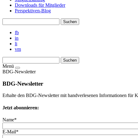
Downloads für Mitglieder
Perspektiven-Blog
fb
in
li
vm
Menü
BDG-Newsletter
BDG-Newsletter
Erhalte den BDG-Newsletter mit handverlesenen Informationen für 
Jetzt abonnieren:
Name*
E-Mail*